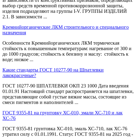
В зависимости от конструктивных признаков, определяющих
выбор средств временной противокоррозионной защиты,
изделия подразделяют на группы I-V. ГРУППЫ ИЗДЕЛИЙ
2.1. В зависимости ...
Кремнийорганические ЛКМ строительного и специального
назначения
Особенности Кремнийорганических ЛКМ термическая
стойкость к повышенным температурам: нагревание от 300 и
до 1000 градусов; стойкость к бензину и маслу: стойкость к
воде; низкое ...
Какие стандарты ГОСТ 10277-90 на Шпатлевки
лакокрасочные?
ГОСТ 10277-90 ШПАТЛЕВКИ ОКП 23 1000 Дата введения
01.01.91 Настоящий стандарт распространяется на шпатлевки,
представляющие собой густые вязкие массы, состоящие из
смеси пигментов и наполнителей ...
ГОСТ 9355-81 на грунтовку ХС-010, эмали ХС-710 и лак
ХС-76
ГОСТ 9355-81 грунтовка ХС-010, эмаль ХС-710, лак ХС-76
утратил силу с 01.01.1991. Статус ГОСТ 9355-81 на 2025 год -