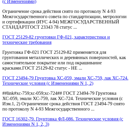
(с Изменениями)
Ограничение срока действия снято по протоколу N 4-93
Межгосударственного совета по стандартизации, метрологии
и сертификации (ИУС 4-94) МЕЖГОСУДАРСТВЕННЫЙ
СТАНДАРТГОСТ 23343 78 статус ...
ГОСТ 25129-82 грунтовки ГФ-021, характеристики и
технические требования
Грунтовка ГФ-021 ГОСТ 25129-82 применяется для
грунтования металлических и деревянных поверхностей, как
самостоятельное покрытие или под окрашивание
красками.ГОСТ 25129-82 статус - НЕ ...
ГОСТ 23494-79 Грунтовка ХС-059, эмали ХС-759, лак ХС-724.
Технические условия (с Изменениями N 1, 2)
##link#хс-759;хс-059;хс-724## ГОСТ 23494-79 Грунтовка
ХС-059, эмали ХС-759, лак ХС-724. Технические условия (с
Изм.1, 2) Ограничение срока действия ГОСТ 23494-79 снято
по протоколу N 4-93 Межгосударственного ...
ГОСТ 16302-79. Грунтовка ФЛ-086. Технические условия (с
Изменениями N 1, 2, 3)