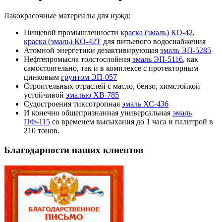
Лакокрасочные материалы для нужд:
Пищевой промышленности
краска (эмаль) КО-42
,
краска (эмаль) КО-42Т
для питьевого водоснабжения
Атомной энергетики дезактивирующая
эмаль ЭП-5285
Нефтепромысла толстослойная
эмаль ЭП-5116
, как
самостоятельно, так и в комплексе с протекторным
цинковым
грунтом ЭП-057
Строительных отраслей с масло, бензо, химстойкой
устойчивой
эмалью ХВ-785
Судостроения тиксотропная
эмаль ХС-436
И конечно общепризнанная универсальная
эмаль
ПФ-115
со временем высыхания до 1 часа и палитрой в
210 тонов.
Благодарности наших клиентов