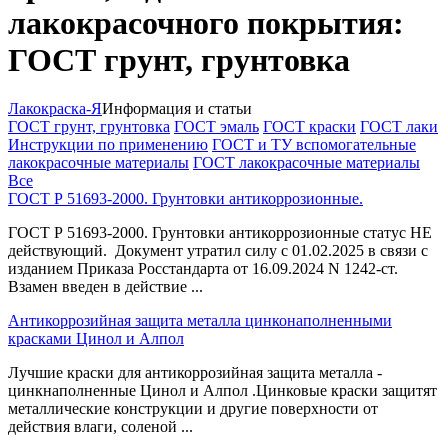
лакокрасочного покрытия:
ГОСТ грунт, грунтовка
Лакокраска-Я
Информация и статьи
ГОСТ грунт, грунтовка
ГОСТ эмаль
ГОСТ краски
ГОСТ лаки
Инструкции по применению
ГОСТ и ТУ вспомогательные
лакокрасочные материалы
ГОСТ лакокрасочные материалы
Все
ГОСТ Р 51693-2000. Грунтовки антикоррозионные.
ГОСТ Р 51693-2000. Грунтовки антикоррозионные статус НЕ
действующий. Документ утратил силу с 01.02.2025 в связи с
изданием Приказа Росстандарта от 16.09.2024 N 1242-ст.
Взамен введен в действие ...
Антикоррозийная защита металла цинконаполненными
красками Цинол и Алпол
Лучшие краски для антикоррозийная защита металла -
цинкнаполненные Цинол и Алпол .Цинковые краски защитят
металлические конструкции и другие поверхности от
действия влаги, соленой ...