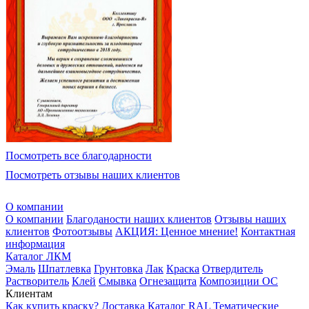
Посмотреть все благодарности
Посмотреть отзывы наших клиентов
О компании
О компании
Благоданости наших клиентов
Отзывы наших
клиентов
Фотоотзывы
АКЦИЯ: Ценное мнение!
Контактная
информация
Каталог ЛКМ
Эмаль
Шпатлевка
Грунтовка
Лак
Краска
Отвердитель
Растворитель
Клей
Смывка
Огнезащита
Композиции ОС
Клиентам
Как купить краску?
Доставка
Каталог RAL
Тематические