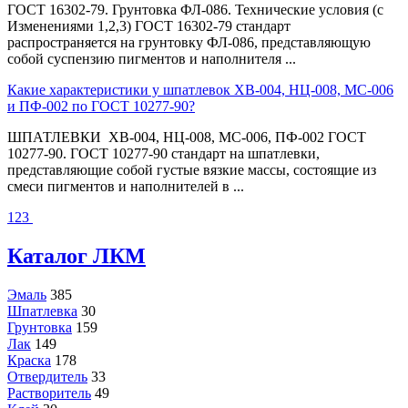
ГОСТ 16302-79. Грунтовка ФЛ-086. Технические условия (с
Изменениями 1,2,3) ГОСТ 16302-79 стандарт
распространяется на грунтовку ФЛ-086, представляющую
собой суспензию пигментов и наполнителя ...
Какие характеристики у шпатлевок ХВ-004, НЦ-008, МС-006
и ПФ-002 по ГОСТ 10277-90?
ШПАТЛЕВКИ ХВ-004, НЦ-008, МС-006, ПФ-002 ГОСТ
10277-90. ГОСТ 10277-90 стандарт на шпатлевки,
представляющие собой густые вязкие массы, состоящие из
смеси пигментов и наполнителей в ...
1
2
3
Каталог ЛКМ
Эмаль
385
Шпатлевка
30
Грунтовка
159
Лак
149
Краска
178
Отвердитель
33
Растворитель
49