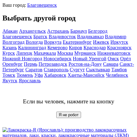
Ваш город:
Благовещенск
Выбрать другой город
Абакан
Архангельск
Астрахань
Барнаул
Белгород
Благовещенск
Братск
Владивосток
Владикавказ
Владимир
Волгоград
Вологда
Воркута
Екатеринбург
Ижевск
Иркутск
Казань
Калининград
Кемерово
Киров
Краснодар
Красноярск
Курск
Липецк
Махачкала
Москва
Мурманск
Нижневартовск
Нижний Новгород
Новосибирск
Новый Уренгой
Омск
Орёл
Оренбург
Пермь
Петрозаводск
Ростов-на-Дону
Самара
Санкт-
Петербург
Саратов
Ставрополь
Сургут
Сыктывкар
Тамбов
Томск
Тюмень
Уфа
Хабаровск
Ханты-Мансийск
Челябинск
Якутск
Ярославль
Если вы человек, нажмите на кнопку
Я не робот