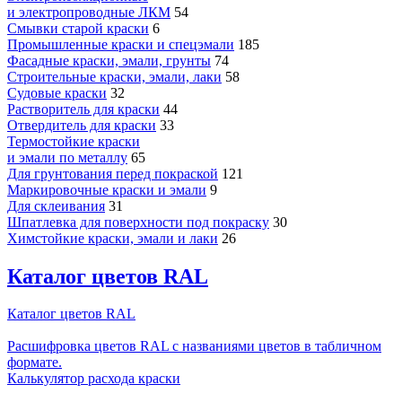
и электропроводные ЛКМ
54
Смывки старой краски
6
Промышленные краски и спецэмали
185
Фасадные краски, эмали, грунты
74
Строительные краски, эмали, лаки
58
Судовые краски
32
Растворитель для краски
44
Отвердитель для краски
33
Термостойкие краски
и эмали по металлу
65
Для грунтования перед покраской
121
Маркировочные краски и эмали
9
Для склеивания
31
Шпатлевка для поверхности под покраску
30
Химстойкие краски, эмали и лаки
26
Каталог цветов RAL
Каталог цветов RAL
Расшифровка цветов RAL с названиями цветов в табличном
формате.
Калькулятор расхода краски