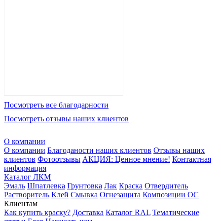
Посмотреть все благодарности
Посмотреть отзывы наших клиентов
О компании
О компании
Благоданости наших клиентов
Отзывы наших
клиентов
Фотоотзывы
АКЦИЯ: Ценное мнение!
Контактная
информация
Каталог ЛКМ
Эмаль
Шпатлевка
Грунтовка
Лак
Краска
Отвердитель
Растворитель
Клей
Смывка
Огнезащита
Композиции ОС
Клиентам
Как купить краску?
Доставка
Каталог RAL
Тематические