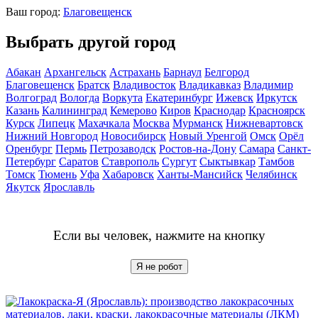
Ваш город:
Благовещенск
Выбрать другой город
Абакан
Архангельск
Астрахань
Барнаул
Белгород
Благовещенск
Братск
Владивосток
Владикавказ
Владимир
Волгоград
Вологда
Воркута
Екатеринбург
Ижевск
Иркутск
Казань
Калининград
Кемерово
Киров
Краснодар
Красноярск
Курск
Липецк
Махачкала
Москва
Мурманск
Нижневартовск
Нижний Новгород
Новосибирск
Новый Уренгой
Омск
Орёл
Оренбург
Пермь
Петрозаводск
Ростов-на-Дону
Самара
Санкт-
Петербург
Саратов
Ставрополь
Сургут
Сыктывкар
Тамбов
Томск
Тюмень
Уфа
Хабаровск
Ханты-Мансийск
Челябинск
Якутск
Ярославль
Если вы человек, нажмите на кнопку
Я не робот