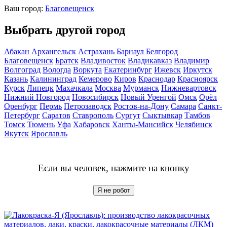
Ваш город:
Благовещенск
Выбрать другой город
Абакан
Архангельск
Астрахань
Барнаул
Белгород
Благовещенск
Братск
Владивосток
Владикавказ
Владимир
Волгоград
Вологда
Воркута
Екатеринбург
Ижевск
Иркутск
Казань
Калининград
Кемерово
Киров
Краснодар
Красноярск
Курск
Липецк
Махачкала
Москва
Мурманск
Нижневартовск
Нижний Новгород
Новосибирск
Новый Уренгой
Омск
Орёл
Оренбург
Пермь
Петрозаводск
Ростов-на-Дону
Самара
Санкт-
Петербург
Саратов
Ставрополь
Сургут
Сыктывкар
Тамбов
Томск
Тюмень
Уфа
Хабаровск
Ханты-Мансийск
Челябинск
Якутск
Ярославль
Если вы человек, нажмите на кнопку
Я не робот