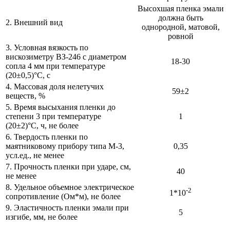
Высохшая пленка эмали
должна быть
2. Внешний вид
однородной, матовой,
ровной
3. Условная вязкость по
вискозиметру ВЗ-246 с диаметром
18-30
сопла 4 мм при температуре
(20±0,5)°С, с
4. Массовая доля нелетучих
59±2
веществ, %
5. Время высыхания пленки до
степени 3 при температуре
1
(20±2)°С, ч, не более
6. Твердость пленки по
маятниковому прибору типа М-3,
0,35
усл.ед., не менее
7. Прочность пленки при ударе, см,
40
не менее
8. Удельное объемное электрическое
-2
1*10
сопротивление (Ом*м), не более
9. Эластичность пленки эмали при
5
изгибе, мм, не более