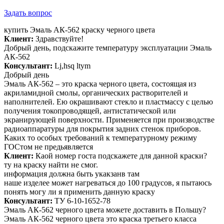
Задать вопрос
купить Эмаль АК-562 краску черного цвета
Клиент:
Здравствуйте!
Добрый день, подскажите температуру эксплуатации Эмаль
АК-562
Консультант:
Lj,hsq ltym
Добрый день
Эмаль АК-562 – это краска черного цвета, состоящая из
акриламидной смолы, органических растворителей и
наполнителей. Ею окрашивают стекло и пластмассу с целью
получения токопроводящей, антистатической или
экранирующей поверхности. Применяется при производстве
радиоаппаратуры для покрытия задних стенок приборов.
Каких то особых требований к температурному режиму
ГОСтом не предьявляется
Клиент:
Каой номер госта подскажете для данной краски?
ту на краску найти не смог.
информация должна быть укакзанв там
наше изделее может нагреваться до 100 градусов, я пытаюсь
понять могу ли я применить данную краску
Консультант:
ТУ 6-10-1652-78
Эмаль АК-562 черного цвета можете доставить в Польшу?
Эмаль АК-562 черного цвета это краска третьего класса