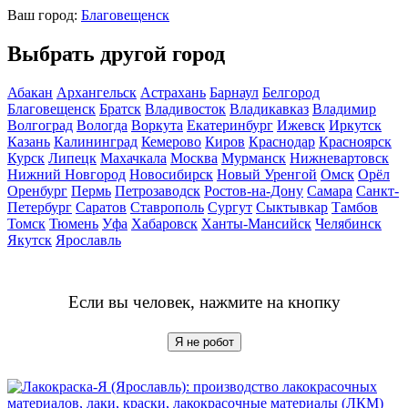
Ваш город:
Благовещенск
Выбрать другой город
Абакан
Архангельск
Астрахань
Барнаул
Белгород
Благовещенск
Братск
Владивосток
Владикавказ
Владимир
Волгоград
Вологда
Воркута
Екатеринбург
Ижевск
Иркутск
Казань
Калининград
Кемерово
Киров
Краснодар
Красноярск
Курск
Липецк
Махачкала
Москва
Мурманск
Нижневартовск
Нижний Новгород
Новосибирск
Новый Уренгой
Омск
Орёл
Оренбург
Пермь
Петрозаводск
Ростов-на-Дону
Самара
Санкт-
Петербург
Саратов
Ставрополь
Сургут
Сыктывкар
Тамбов
Томск
Тюмень
Уфа
Хабаровск
Ханты-Мансийск
Челябинск
Якутск
Ярославль
Если вы человек, нажмите на кнопку
Я не робот