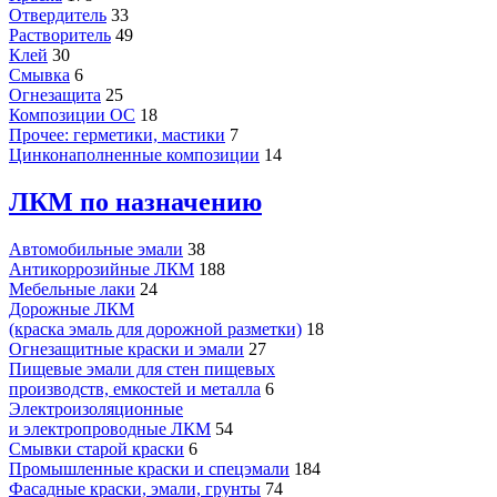
Отвердитель
33
Растворитель
49
Клей
30
Смывка
6
Огнезащита
25
Композиции ОС
18
Прочее: герметики, мастики
7
Цинконаполненные композиции
14
ЛКМ по назначению
Автомобильные эмали
38
Антикоррозийные ЛКМ
188
Мебельные лаки
24
Дорожные ЛКМ
(краска эмаль для дорожной разметки)
18
Огнезащитные краски и эмали
27
Пищевые эмали для стен пищевых
производств, емкостей и металла
6
Электроизоляционные
и электропроводные ЛКМ
54
Смывки старой краски
6
Промышленные краски и спецэмали
184
Фасадные краски, эмали, грунты
74