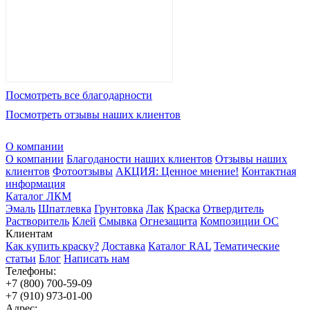
Посмотреть все благодарности
Посмотреть отзывы наших клиентов
О компании
О компании
Благоданости наших клиентов
Отзывы наших
клиентов
Фотоотзывы
АКЦИЯ: Ценное мнение!
Контактная
информация
Каталог ЛКМ
Эмаль
Шпатлевка
Грунтовка
Лак
Краска
Отвердитель
Растворитель
Клей
Смывка
Огнезащита
Композиции ОС
Клиентам
Как купить краску?
Доставка
Каталог RAL
Тематические
статьи
Блог
Написать нам
Телефоны:
+7 (800) 700-59-09
+7 (910) 973-01-00
Адрес: